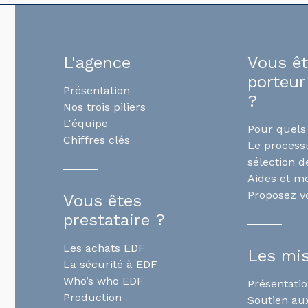
L'agence
Vous ê
porteur
Présentation
?
Nos trois piliers
L'équipe
Pour quels 
Chiffres clés
Le process
sélection d
Aides et m
Proposez vo
Vous êtes
prestataire ?
Les achats EDF
Les mi
La sécurité à EDF
Who’s who EDF
Présentati
Production
Soutien aux