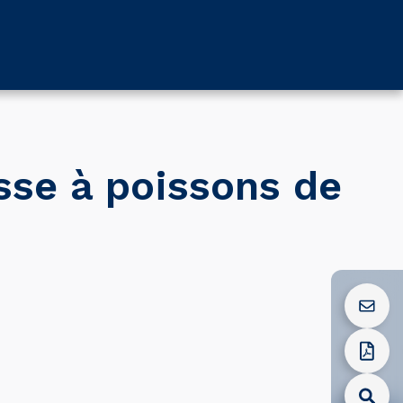
La
Publications
Actualités
ns
démarche
officielles
sse à poissons de