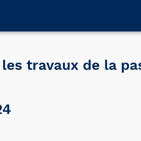
: 2024
Vous êtres
Vous êtes
Les
gence
porteur de
prestataire
missio
projet
es travaux de la pa
24