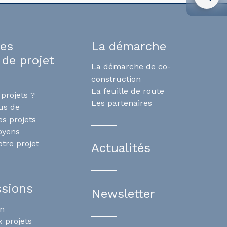
tes
La démarche
 de projet
La démarche de co-
construction
La feuille de route
projets ?
Les partenaires
us de
es projets
oyens
tre projet
Actualités
ssions
Newsletter
on
 projets