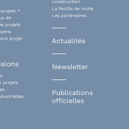
construction
La feuille de route
projets ?
Les partenaires
us de
es projets
oyens
tre projet
Actualités
ssions
Newsletter
on
 projets
es
Publications
ndustrielles
officielles