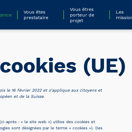
Vous êtres
Vous êtes
Les
gence
porteur de
prestataire
missio
projet
 cookies (UE)
ois le 16 février 2022 et s’applique aux citoyens et
péen et de la Suisse.
ci-après : « le site web ») utilise des cookies et
logies sont désignées par le terme « cookies »). Des