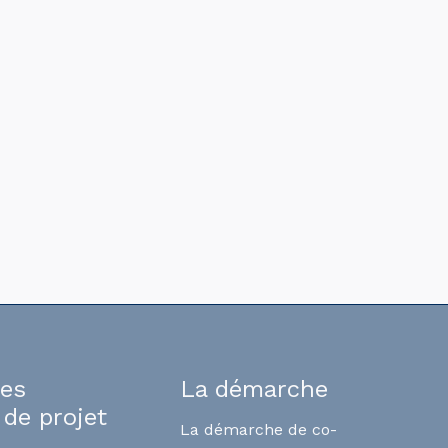
tes
La démarche
 de projet
La démarche de co-