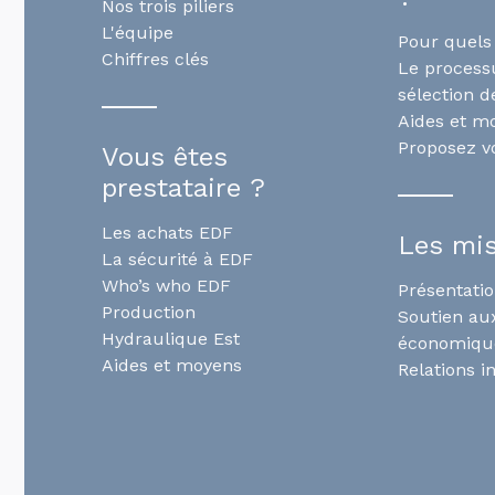
Nos trois piliers
L'équipe
Pour quels 
Chiffres clés
Le process
sélection d
Aides et m
Proposez vo
Vous êtes
prestataire ?
Les achats EDF
Les mi
La sécurité à EDF
Who’s who EDF
Présentati
Production
Soutien aux
Hydraulique Est
économiqu
Aides et moyens
Relations i