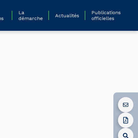
La
Publications
Actualités
ns
démarche
officielles